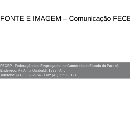
FONTE E IMAGEM – Comunicação FEC
FECEP - Federação dos Empregados no Comércio do Estado do Paraná
Endereço:
Av. Anita Garibaldi, 1933 - Ahú
Telefone:
(41) 3352-2754 -
Fax:
(41) 3252-3121