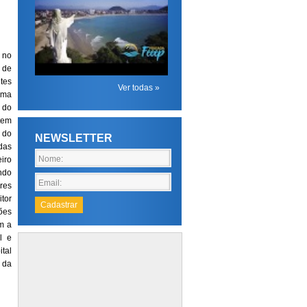
 no
 de
tes
Ver todas »
ema
 do
tem
 do
NEWSLETTER
idas
iro
ando
ores
tor
ões
m a
l e
ital
 da