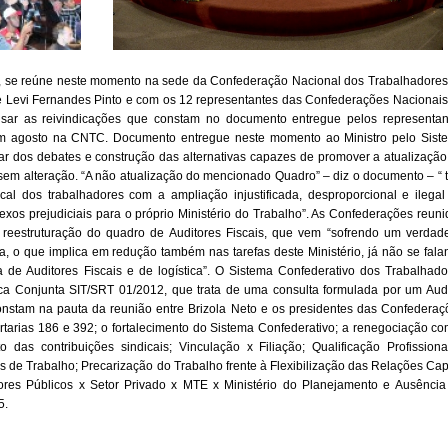
o, se reúne neste momento na sede da Confederação Nacional dos Trabalhadores
e Levi Fernandes Pinto e com os 12 representantes das Confederações Nacionais
lisar as reivindicações que constam no documento entregue pelos representan
o em agosto na CNTC. Documento entregue neste momento ao Ministro pelo Sist
par dos debates e construção das alternativas capazes de promover a atualização
sem alteração. “A não atualização do mencionado Quadro” – diz o documento – “ 
al dos trabalhadores com a ampliação injustificada, desproporcional e ilegal
lexos prejudiciais para o próprio Ministério do Trabalho”. As Confederações reun
reestruturação do quadro de Auditores Fiscais, que vem “sofrendo um verdade
ra, o que implica em redução também nas tarefas deste Ministério, já não se fal
lta de Auditores Fiscais e de logística”. O Sistema Confederativo dos Trabalhad
ca Conjunta SIT/SRT 01/2012, que trata de uma consulta formulada por um Audi
 constam na pauta da reunião entre Brizola Neto e os presidentes das Confederaç
rtarias 186 e 392; o fortalecimento do Sistema Confederativo; a renegociação co
das contribuições sindicais; Vinculação x Filiação; Qualificação Profissiona
 de Trabalho; Precarização do Trabalho frente à Flexibilização das Relações Cap
ores Públicos x Setor Privado x MTE x Ministério do Planejamento e Ausência
5.