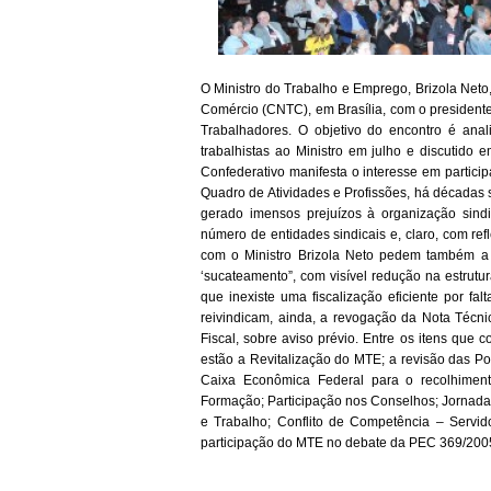
O Ministro do Trabalho e Emprego, Brizola Net
Comércio (CNTC), em Brasília, com o president
Trabalhadores. O objetivo do encontro é ana
trabalhistas ao Ministro em julho e discutid
Confederativo manifesta o interesse em partici
Quadro de Atividades e Profissões, há décadas 
gerado imensos prejuízos à organização sindic
número de entidades sindicais e, claro, com ref
com o Ministro Brizola Neto pedem também a 
‘sucateamento”, com visível redução na estrutu
que inexiste uma fiscalização eficiente por fa
reivindicam, ainda, a revogação da Nota Técni
Fiscal, sobre aviso prévio. Entre os itens que
estão a Revitalização do MTE; a revisão das Po
Caixa Econômica Federal para o recolhimento 
Formação; Participação nos Conselhos; Jornadas
e Trabalho; Conflito de Competência – Servid
participação do MTE no debate da PEC 369/200