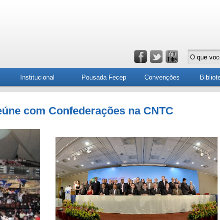
Institucional
Pousada Fecep
Convenções
Bibliot
 reúne com Confederações na CNTC