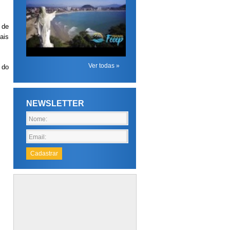
 de
ais
Ver todas »
 do
NEWSLETTER