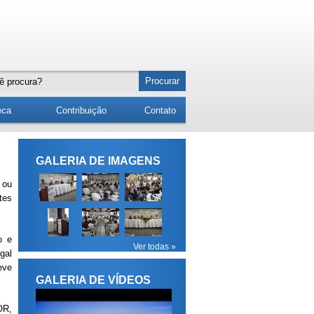
eca
Contribuição
Contato
GALERIA DE IMAGENS
 ou
tes
o e
Ver todas »
gal
eve
GALERIA DE VÍDEOS
OR,